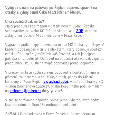
Vydej se s námi na putování po Řepích, odpověz správně na
otázky a vyhraj cenu! Čeká tě 13 šifer a hádanek.
Chci soutěžit! Jak na to?
Najdi pracovní list s mapou v prázdninovém vydání Řepské
sedmnáctky, na webu KC Průhon si ho stáhni
ZDE
, nebo ho
získej u knihovnic v Místní knihovně v Praze Řepích.
Vyprav se podle mapy na uvedená místa MČ Praha 17 – Řepy. V
každém bodě najdeš vitrínu s plakátem, který obsahuje soutěžní
otázku. Část otázky může být zašifrovaná, a tak je nejprve
potřeba šifru rozluštit. Odpověď na soutěžní otázku pak zapiš do
pracovního listu. Čísla na mapě odpovídají pořadí odpovědí.
V pracovním listu vyplň správné odpovědi a kontakt (jméno a
příjmení, rok narození a tel. číslo/e-mail), přines do Místní
knihovny v Praze Řepích
v otevírací době
, vhoď do schránky KC
Průhon (Socháňova 1220/27, Praha Řepy), nebo pošli e-mailem
na
knihovna@pruhon.cz
do 5. 9. 2026
.
V září ze správných odpovědí vylosujeme výherce, kteří obdrží
krásnou odměnu. Soutěžit mohou dospělí i děti.
Pořádá:
Místní knihovna v Praze Řepích a Kulturní centrum