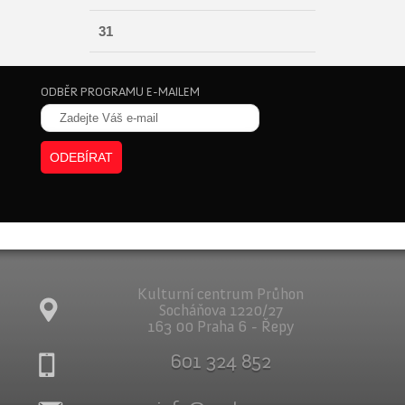
31
ODBĚR PROGRAMU E-MAILEM
Kulturní centrum Průhon
Socháňova 1220/27
163 00 Praha 6 - Řepy
601 324 852