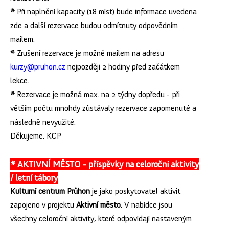
*
Při naplnění kapacity (18 míst) bude informace uvedena
zde a další rezervace budou odmítnuty odpovědním
mailem.
*
Zrušení rezervace je možné mailem na adresu
kurzy@pruhon.cz
nejpozději 2 hodiny před začátkem
lekce.
*
Rezervace je možná max. na 2 týdny dopředu - při
větším počtu mnohdy zůstávaly rezervace zapomenuté a
následně nevyužité.
Děkujeme. KCP
* AKTIVNÍ MĚSTO - příspěvky na celoroční aktivity
/ letní tábory
Kulturní centrum Průhon
je jako poskytovatel aktivit
zapojeno v projektu
Aktivní město
. V nabídce jsou
všechny celoroční aktivity, které odpovídají nastaveným