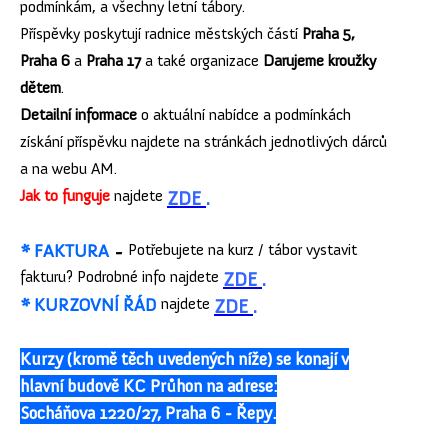
podmínkám, a všechny letní tábory.
Příspěvky poskytují radnice městských částí
Praha 5,
Praha 6
a
Praha 17
a také organizace
Darujeme kroužky
dětem
.
Detailní informace
o aktuální nabídce a podmínkách
získání příspěvku najdete na stránkách jednotlivých dárců
a na webu AM.
Jak to funguje
najdete
ZDE
.
* FAKTURA
-
Potřebujete na kurz / tábor vystavit
fakturu?
Podrobné info najdete
ZDE
.
* KURZOVNÍ ŘÁD
najdete
ZDE
.
Kurzy (kromě těch uvedených níže) se konají v
hlavní budově KC Průhon na adrese
:
Socháňova 1220/27, Praha 6 - Řepy.