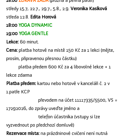
18:00
ZDRAVÁ ZÁDA
(pružná a pevná páteř)
středy 15.7, 22.7., 29.7., 5.8., 2.9.
Veronika Kasíková
středa 12.8.
Edita Horová
18:00
YOGA DYNAMIC
19:00
YOGA GENTLE
Lekce:
60 minut.
Cena:
platba hotově na místě 150 Kč za 1 lekci (mějte,
prosím, připravenou přesnou částku)
platba předem 600 Kč za 4 libovolné lekce + 1
lekce zdarma
Platba předem:
kartou nebo hotově v kanceláři č. 2 v
1.patře KCP
převodem na účet 11117335/5500, VS =
17292026, do zprávy uveďte jméno a
telefon účastníka (vstupy si lze
vyzvednout po předchozí domluvě)
Rezervace místa:
na prázdninové cvičení není nutná