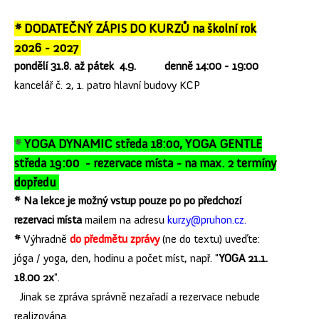
* DODATEČNÝ ZÁPIS DO KURZŮ na školní rok
2026 - 2027
pondělí 31.8. až pátek 4.9. denně 14:00 - 19:00
kancelář č. 2, 1. patro hlavní budovy KCP
*
YOGA DYNAMIC středa 18:00, YOGA GENTLE
středa 19:00 - rezervace místa - na max. 2 termíny
dopředu
* Na lekce je možný vstup pouze po po předchozí
rezervaci místa
mailem na adresu
kurzy@pruhon.cz.
*
Výhradně
do předmětu zprávy
(ne do textu)
uveďte:
jóga / yoga, den, hodinu a počet míst, např. "
YOGA 21.1.
18.00 2x
".
Jinak se zpráva správně nezařadí a rezervace nebude
realizována.